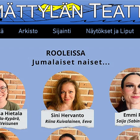
tä
Arkisto
Sijainti
Näytökset ja Liput